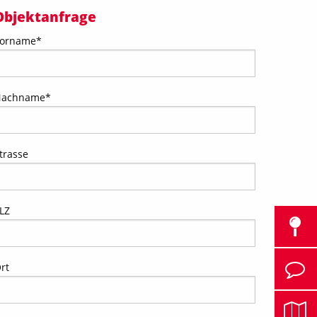
Objektanfrage
orname
*
Nachname
*
trasse
LZ
rt