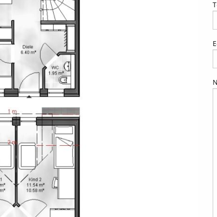
T
E
N