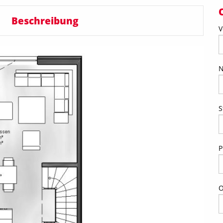
Beschreibung
V
S
P
O